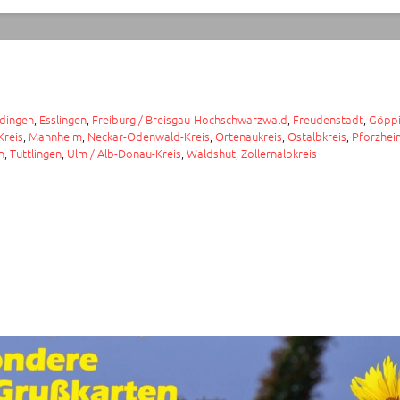
dingen
,
Esslingen
,
Freiburg / Breisgau-Hochschwarzwald
,
Freudenstadt
,
Göpp
Kreis
,
Mannheim
,
Neckar-Odenwald-Kreis
,
Ortenaukreis
,
Ostalbkreis
,
Pforzheim
n
,
Tuttlingen
,
Ulm / Alb-Donau-Kreis
,
Waldshut
,
Zollernalbkreis