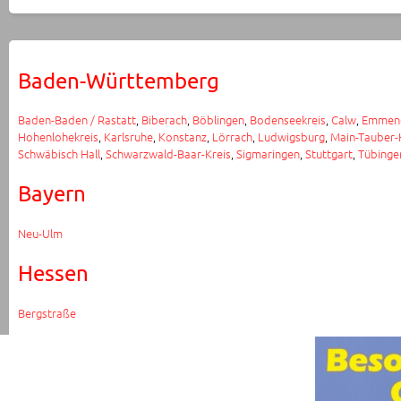
Baden-Württemberg
Baden-Baden / Rastatt
,
Biberach
,
Böblingen
,
Bodenseekreis
,
Calw
,
Emmen
Hohenlohekreis
,
Karlsruhe
,
Konstanz
,
Lörrach
,
Ludwigsburg
,
Main-Tauber-
Schwäbisch Hall
,
Schwarzwald-Baar-Kreis
,
Sigmaringen
,
Stuttgart
,
Tübinge
Bayern
Neu-Ulm
Hessen
Bergstraße
Rheinland-Pfalz
Ludwigshafen / Rhein-Pfalz