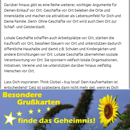
Darüber hinaus gibt es eine Reihe weiterer, wichtiger Argumente für
Deinen Einkauf vor Ort: Geschäfte vor Ort beleben die Orte und
Innenstädte und machen sie attraktiver als Lebensumfeld für Dich und
Deine Familie. Denn: Ohne Geschäfte vor Ort wird auch Dein Ort zur
Schlaf- und Geisterstadt.
Lokale Geschäfte schaffen auch Arbeitsplätze vor Ort, stärken die
Kaufkraft vor Ort, bezahlen Steuern vor Ort und unterstützen dadurch
öffentliche Haushalte und damit z.B. Schulen und Kindergärten und
andere Einrichtungen vor Ort. Lokale Geschäfte übernehmen soziale
Verantwortung vor Ort: Sie sponsern vielfach lokale Organisationen,
Initiativen, Vereine und sie unterstützen darüber hinaus vielfältig
Menschen vor Ort.
Lass Dich inspirieren: Think Global – buy local! Dein Kaufverhalten ist
entscheidend! Geiz ist spätestens dann nicht mehr geil, wenn es Dich
selbst betrifft – und irgendwann betrifft es Dich!
Finde hier die Schnäppchen und preisreduzierte SALE-Angebote mit
attraktiven Rabatten in Geschäften ganz in Deiner Nähe!
Adressen von Schnäppchen im Kreis