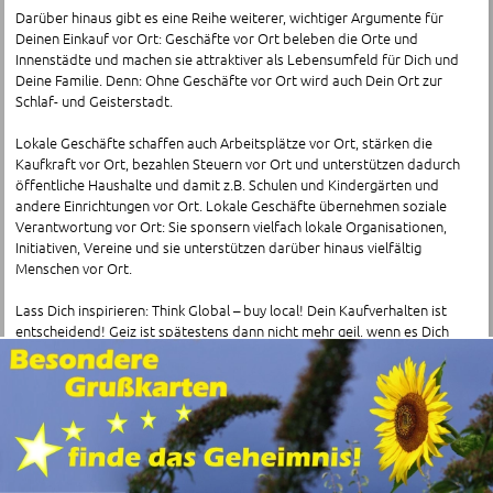
Darüber hinaus gibt es eine Reihe weiterer, wichtiger Argumente für
Deinen Einkauf vor Ort: Geschäfte vor Ort beleben die Orte und
Innenstädte und machen sie attraktiver als Lebensumfeld für Dich und
Deine Familie. Denn: Ohne Geschäfte vor Ort wird auch Dein Ort zur
Schlaf- und Geisterstadt.
Lokale Geschäfte schaffen auch Arbeitsplätze vor Ort, stärken die
Kaufkraft vor Ort, bezahlen Steuern vor Ort und unterstützen dadurch
öffentliche Haushalte und damit z.B. Schulen und Kindergärten und
andere Einrichtungen vor Ort. Lokale Geschäfte übernehmen soziale
Verantwortung vor Ort: Sie sponsern vielfach lokale Organisationen,
Initiativen, Vereine und sie unterstützen darüber hinaus vielfältig
Menschen vor Ort.
Lass Dich inspirieren: Think Global – buy local! Dein Kaufverhalten ist
entscheidend! Geiz ist spätestens dann nicht mehr geil, wenn es Dich
selbst betrifft – und irgendwann betrifft es Dich!
Finde hier die Schnäppchen und preisreduzierte SALE-Angebote mit
attraktiven Rabatten in Geschäften ganz in Deiner Nähe!
Adressen von Schnäppchen im Kreis