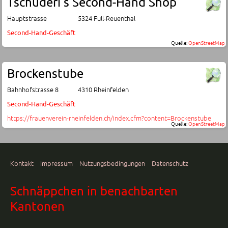
Tschuderi's Second-Hand Shop
Hauptstrasse
5324 Full-Reuenthal
Second-Hand-Geschäft
Quelle:
OpenStreetMap
Brockenstube
Bahnhofstrasse 8
4310 Rheinfelden
Second-Hand-Geschäft
https://frauenverein-rheinfelden.ch/index.cfm?content=Brockenstube
Quelle:
OpenStreetMap
Kontakt
Impressum
Nutzungsbedingungen
Datenschutz
Schnäppchen in benachbarten
Kantonen