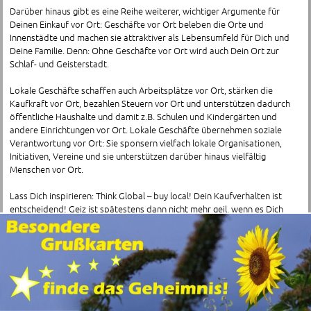
Darüber hinaus gibt es eine Reihe weiterer, wichtiger Argumente für
Deinen Einkauf vor Ort: Geschäfte vor Ort beleben die Orte und
Innenstädte und machen sie attraktiver als Lebensumfeld für Dich und
Deine Familie. Denn: Ohne Geschäfte vor Ort wird auch Dein Ort zur
Schlaf- und Geisterstadt.
Lokale Geschäfte schaffen auch Arbeitsplätze vor Ort, stärken die
Kaufkraft vor Ort, bezahlen Steuern vor Ort und unterstützen dadurch
öffentliche Haushalte und damit z.B. Schulen und Kindergärten und
andere Einrichtungen vor Ort. Lokale Geschäfte übernehmen soziale
Verantwortung vor Ort: Sie sponsern vielfach lokale Organisationen,
Initiativen, Vereine und sie unterstützen darüber hinaus vielfältig
Menschen vor Ort.
Lass Dich inspirieren: Think Global – buy local! Dein Kaufverhalten ist
entscheidend! Geiz ist spätestens dann nicht mehr geil, wenn es Dich
selbst betrifft – und irgendwann betrifft es Dich!
Finde hier die Schnäppchen und preisreduzierte SALE-Angebote mit
attraktiven Rabatten in Geschäften ganz in Deiner Nähe!
Adressen von Schnäppchen im Kreis